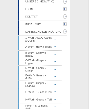
UNSERE 2. HEIMAT :O)
LINKS
KONTAKT
IMPRESSUM
DATENSCHUTZERKLÄRUNG
1. Wurf (ASCA) Candy
x Quinn
A-Wurf - Holly x Teddy
B-Wurf - Candy x
Blacky
C-Wurf - Ginger x
Logan
D-Wurf - Candy x
Griffon
E-Wurf - Guess x
Griffon
F-Wurf - Ginger x
Shadow
G-Wurf - Guess x Telli
H-Wurf - Guess x Telli
I-Wurf - Shannon x
Audi